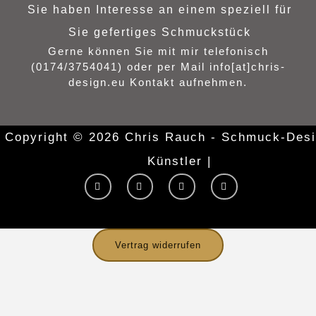
Sie haben Interesse an einem speziell für
Sie gefertiges Schmuckstück
Gerne können Sie mit mir telefonisch
(0174/3754041) oder per Mail info[at]chris-
design.eu Kontakt aufnehmen.
Copyright © 2026 Chris Rauch - Schmuck-Desi
Künstler |
Y
I
F
T
o
n
a
w
u
s
c
i
t
t
e
t
u
a
b
t
b
g
o
e
e
r
o
r
Vertrag widerrufen
a
k
m
-
f