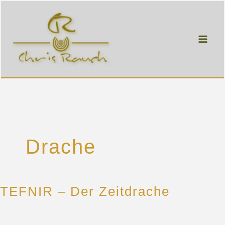
Zum
Inhalt
springen
Drache
TEFNIR – Der Zeitdrache
TEFNIR
–