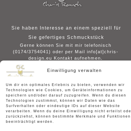
Sie haben Interesse an einem speziell für
Sie gefertiges Schmuckstück
Gerne können Sie mit mir telefonisch
(0174/3754041) oder per Mail info[at]chris-
design.eu Kontakt aufnehmen.
Einwilligung verwalten
Copyright © 2026 Chris Rauch - Schmuck-Desi
Um dir ein optimales Erlebnis zu bieten, verwenden wir
Technologien wie Cookies, um Geräteinformationen zu
Künstler |
speichern und/oder darauf zuzugreifen. Wenn du diesen
Y
I
F
T
Technologien zustimmst, können wir Daten wie das
o
n
a
w
u
s
c
i
Surfverhalten oder eindeutige IDs auf dieser Website
t
t
e
t
verarbeiten. Wenn du deine Einwilligung nicht erteilst ode
u
a
b
t
zurückziehst, können bestimmte Merkmale und Funktionen
b
g
o
e
beeinträchtigt werden.
e
r
o
r
a
k
m
-