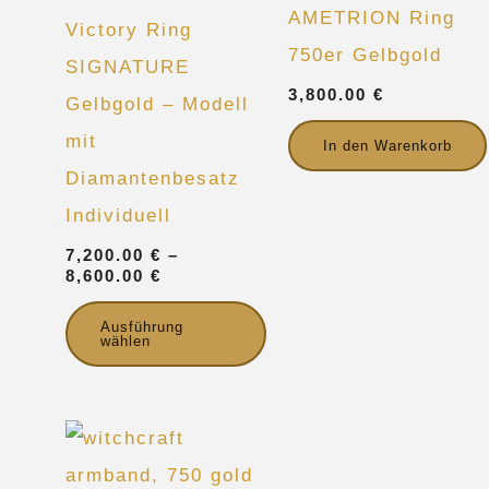
AMETRION Ring
Victory Ring
Varianten
750er Gelbgold
SIGNATURE
auf.
3,800.00
€
Gelbgold – Modell
Die
mit
Optionen
In den Warenkorb
Diamantenbesatz
können
Individuell
auf
der
7,200.00
€
–
8,600.00
€
Produktseite
gewählt
Ausführung
wählen
werden