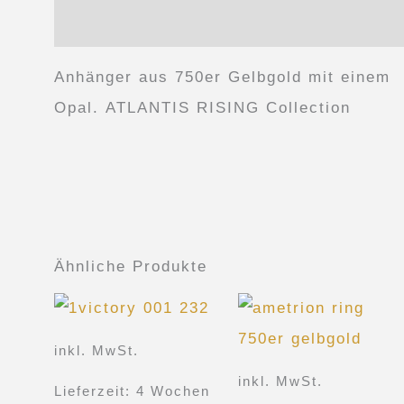
Produktsicherheit
Anhänger aus 750er Gelbgold mit einem
Opal. ATLANTIS RISING Collection
Ähnliche Produkte
Dieses
Produkt
inkl. MwSt.
weist
inkl. MwSt.
Lieferzeit:
4 Wochen
mehrere