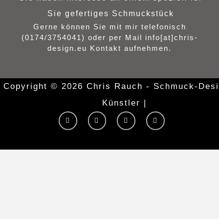
Sie gefertiges Schmuckstück
Gerne können Sie mit mir telefonisch
(0174/3754041) oder per Mail info[at]chris-
design.eu Kontakt aufnehmen.
Copyright © 2026 Chris Rauch - Schmuck-Desi
Künstler |
Y
I
F
T
o
n
a
w
u
s
c
i
t
t
e
t
u
a
b
t
b
g
o
e
e
r
o
r
a
k
m
-
f