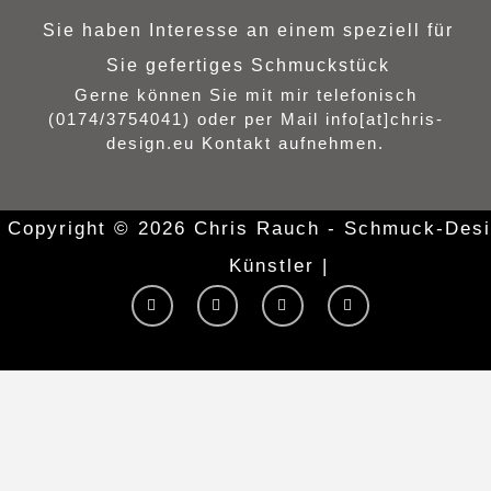
Sie haben Interesse an einem speziell für
Sie gefertiges Schmuckstück
Gerne können Sie mit mir telefonisch
(0174/3754041) oder per Mail info[at]chris-
design.eu Kontakt aufnehmen.
Copyright © 2026 Chris Rauch - Schmuck-Desi
Künstler |
Y
I
F
T
o
n
a
w
u
s
c
i
t
t
e
t
u
a
b
t
b
g
o
e
e
r
o
r
a
k
m
-
f